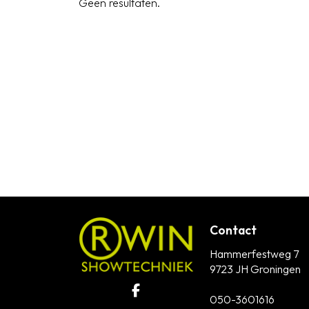
Geen resultaten.
Contact
Hammerfestweg 7
9723 JH Groningen
050-3601616