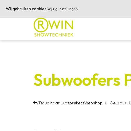
050-3601616
info@rwinshowtechniek.nl
Wij gebruiken cookies
Wijzig instellingen
Subwoofers P
Terug naar luidsprekers
Webshop
Geluid