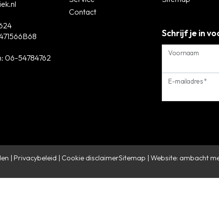
ek.nl
Contact
624
Schrijf je in 
471566B68
Voornaam
n:
06-54784762
E-mailadres *
den
Privacybeleid
Cookie disclaimer
Sitemap
|
Website: ambacht m