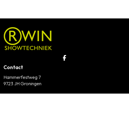
Contact
Hammerfestweg 7
9723 JH Groningen
050-3601616
info@rwinshowtechniek.nl
KvK nummer: 02091624
Btw nummer: NL001471566B68