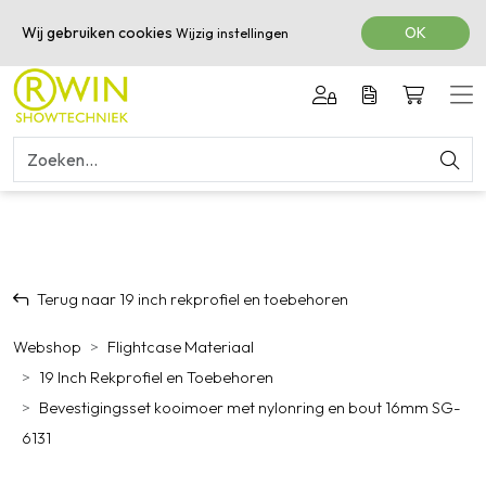
050-3601616
Wij gebruiken cookies
OK
Wijzig instellingen
Terug naar 19 inch rekprofiel en toebehoren
Webshop
Flightcase Materiaal
19 Inch Rekprofiel en Toebehoren
Bevestigingsset kooimoer met nylonring en bout 16mm SG-
6131