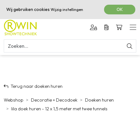
050-3601616
Wij gebruiken cookies
OK
Wijzig instellingen
Terug naar doeken huren
Webshop
Decoratie + Decodoek
Doeken huren
lila doek huren - 12 x 1,5 meter met twee tunnels