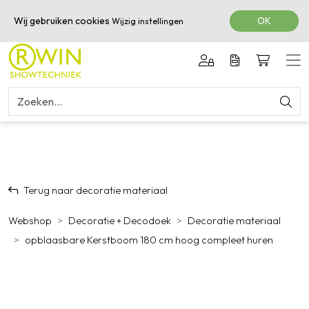
050-3601616
Wij gebruiken cookies
OK
Wijzig instellingen
Terug naar decoratie materiaal
Webshop
Decoratie + Decodoek
Decoratie materiaal
opblaasbare Kerstboom 180 cm hoog compleet huren