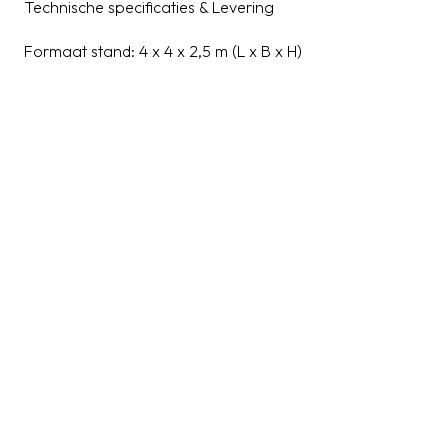
Technische specificaties & Levering
Formaat stand: 4 x 4 x 2,5 m (L x B x H)
Vloeroppervlakte: 16 m²
Systeemtype: FD 32 (2-punts truss)
Totale breedte truss: 220 mm buitenzijde
Buisdiameter / Wanddikte: 35 x 2 mm
Levertijd: Binnen 1 week geleverd
Beursstand op maat of direct bestellen?
Deze complete set is direct online te bestellen en wordt
binnen één week bij u geleverd. Zoekt u toch een andere
afmeting, wilt u extra hoekstukken toevoegen, of heeft u
advies nodig over de juiste indeling? Ons team denkt