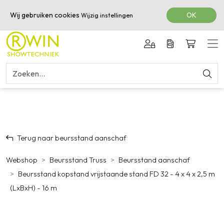
050-3601616
Wij gebruiken cookies
OK
Wijzig instellingen
Terug naar beursstand aanschaf
Webshop
Beursstand Truss
Beursstand aanschaf
Beursstand kopstand vrijstaande stand FD 32 - 4 x 4 x 2,5 m
(LxBxH) - 16 m