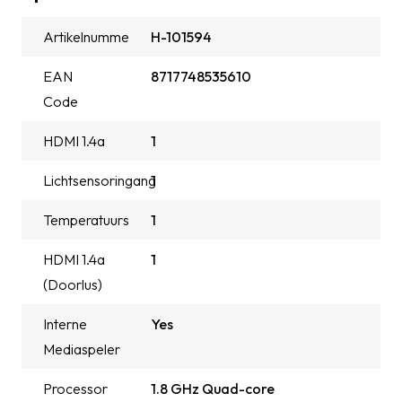
Artikelnummer
H-101594
EAN
8717748535610
Code
HDMI 1.4a
1
Lichtsensoringang
1
Temperatuursensoringang
1
HDMI 1.4a
1
(Doorlus)
Interne
Yes
Mediaspeler
Processor
1.8 GHz Quad-core