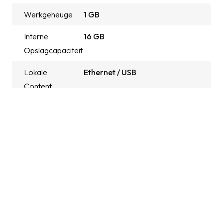
Werkgeheugen
1 GB
Interne
16 GB
Opslagcapaciteit
Lokale
Ethernet / USB
Content
Upload
Scaling-
Yes
functie
Maximaal
2.3 Mpx
Aantal
Pixels
Maximale
1920 x 1080
Ingangsresolutie