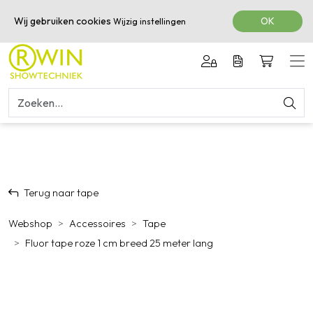
050-3601616
Wij gebruiken cookies
OK
Wijzig instellingen
Terug naar tape
Webshop
Accessoires
Tape
Fluor tape roze 1 cm breed 25 meter lang